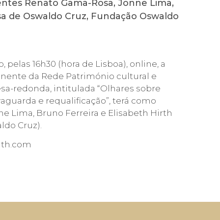
nientes Renato Gama-Rosa, Jonne Lima,
Casa de Oswaldo Cruz, Fundação Oswaldo
pelas 16h30 (hora de Lisboa), online, a
anente da Rede Património cultural e
esa-redonda, intitulada “Olhares sobre
lvaguarda e requalificação”, terá como
 Lima, Bruno Ferreira e Elisabeth Hirth
ldo Cruz).
alth.com