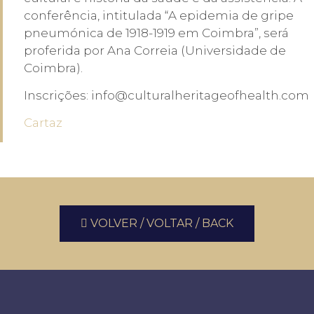
conferência, intitulada “A epidemia de gripe
pneumónica de 1918-1919 em Coimbra”, será
proferida por Ana Correia (Universidade de
Coimbra).
Inscrições: info@culturalheritageofhealth.com
Cartaz
VOLVER / VOLTAR / BACK